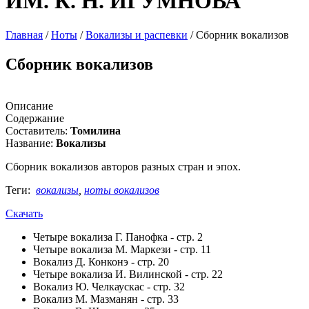
ИМ. К. Н. ИГУМНОВА
Главная
/
Ноты
/
Вокализы и распевки
/
Сборник вокализов
Сборник вокализов
Описание
Содержание
Составитель:
Томилина
Название:
Вокализы
Сборник вокализов авторов разных стран и эпох.
Теги:
вокализы
,
ноты вокализов
Скачать
Четыре вокализа Г. Панофка - стр. 2
Четыре вокализа М. Маркези - стр. 11
Вокализ Д. Конконэ - стр. 20
Четыре вокализа И. Вилинской - стр. 22
Вокализ Ю. Челкаускас - стр. 32
Вокализ М. Мазманян - стр. 33