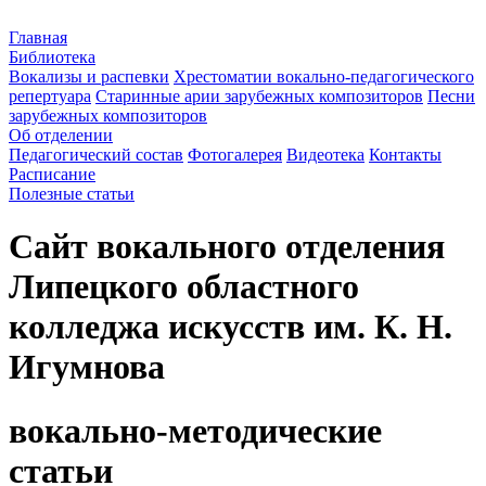
Главная
Библиотека
Вокализы и распевки
Хрестоматии вокально-педагогического
репертуара
Старинные арии зарубежных композиторов
Песни
зарубежных композиторов
Об отделении
Педагогический состав
Фотогалерея
Видеотека
Контакты
Расписание
Полезные статьи
Сайт вокального отделения
Липецкого областного
колледжа искусств им. К. Н.
Игумнова
вокально-методические
статьи